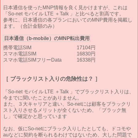
日本通信を使ったMNP情報を良く見かけますが、これは
「So-net モバイル LTE ＋Talk 」と比べると割高です。
参考に、日本通信の各プランにおいてのMNP費用を掲載し
ます。（合計金額のみ）
日本通信（b-mobile）のMNP転出費用
携帯電話SIM
17104円
スマホ電話SIM
16830円
スマホ電話SIMフリーData
16338円
［ ブラックリスト入りの危険性は？ ］
「So-net モバイル LTE ＋Talk 」でブラックリスト入りは、
今までに聞いたことがありません。
また、３大キャリアと違い、So-netには顧客をブラックリ
スト入りさせるメリットが全くないため、「ブラック無
し」で確定かと思っています
なお、仮にSo-netにブラック入りしたとしても、ドコモや
auなどに契約を断られるわけではないため、大した問題で