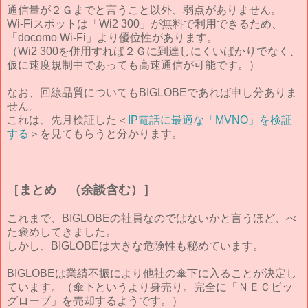
通信量が２Ｇまでと言うこと以外、弱点がありません。
Wi-Fiスポットは「Wi2 300」が無料で利用できるため、
「docomo Wi-Fi」より優位性があります。
（Wi2 300を併用すれば２Ｇに到達しにくいばかりでなく、
仮に速度規制中であっても高速通信が可能です。）
なお、回線品質についてもBIGLOBEであれば申し分ありま
せん。
これは、先月検証した＜
IP電話に最適な「MVNO」を検証
する
＞を見てもらうと分かります。
［まとめ （余談含む）］
これまで、BIGLOBEの社員なのではないかと言うほど、べ
た褒めしてきました。
しかし、BIGLOBEは大きな危険性も秘めています。
BIGLOBEは業績不振により他社の傘下に入ることが決定し
ています。（傘下というより身売り。完全に「ＮＥＣビッ
グローブ」を売却するようです。）