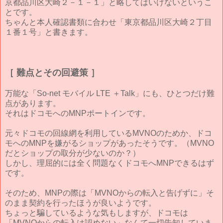
京都品川区大崎２－１－１」と略してはいけないというこ
とです。
ちゃんと本人確認書類に合わせ「東京都品川区大崎２丁目
１番１号」と書きます。
［ 難点とその回避策 ］
万能な「So-net モバイル LTE ＋Talk」にも、ひとつだけ難
点があります。
それはドコモへのMNPポートインです。
元々ドコモの回線網を利用しているMVNOのためか、ドコ
モへのMNPを嫌がるショップがあったそうです。（MVNO
だとショップの取分が少ないのか？）
しかし、理屈的には全く問題なくドコモへMNPできるはず
です。
そのため、MNPの際は「MVNOからの転入と告げずに」そ
のまま契約を行ったほうが良いようです。
ちょっと騙しているような気もしますが、ドコモは
「MVNOからの転入は認めない」なんて一切告知していま