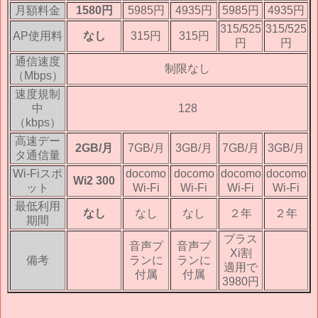
月額料金
1580円
5985円
4935円
5985円
4935円
315/525
315/525
AP使用料
なし
315円
315円
円
円
通信速度
制限なし
（Mbps）
速度規制
中
128
（kbps）
高速デー
2GB/月
7GB/月
3GB/月
7GB/月
3GB/月
タ通信量
Wi-Fiスポ
docomo
docomo
docomo
docomo
Wi2 300
ット
Wi-Fi
Wi-Fi
Wi-Fi
Wi-Fi
最低利用
なし
なし
なし
２年
２年
期間
プラス
音声プ
音声プ
Xi割
備考
ランに
ランに
適用で
付属
付属
3980円