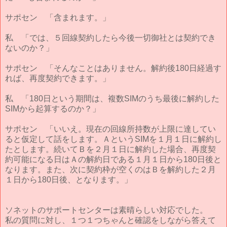
サポセン 「含まれます。」
私 「では、５回線契約したら今後一切御社とは契約でき
ないのか？」
サポセン 「そんなことはありません。解約後180日経過す
れば、再度契約できます。」
私 「180日という期間は、複数SIMのうち最後に解約した
SIMから起算するのか？」
サポセン 「いいえ。現在の回線所持数が上限に達してい
ると仮定して話をします。ＡというSIMを１月１日に解約し
たとします。続いてＢを２月１日に解約した場合、再度契
約可能になる日はＡの解約日である１月１日から180日後と
なります。また、次に契約枠が空くのはＢを解約した２月
１日から180日後、となります。」
ソネットのサポートセンターは素晴らしい対応でした。
私の質問に対し、１つ１つちゃんと確認をしながら答えて