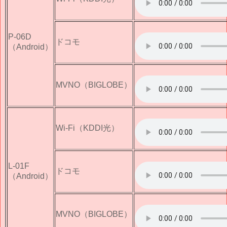
P-06D
ドコモ
（Android）
MVNO（BIGLOBE）
Wi-Fi（KDDI光）
L-01F
ドコモ
（Android）
MVNO（BIGLOBE）