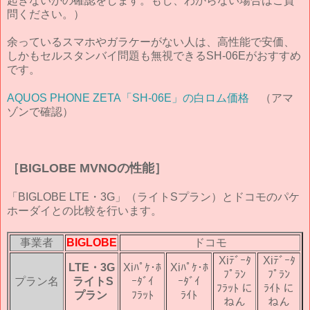
起きないかの確認をします。もし、わからない場合はご質
問ください。）
余っているスマホやガラケーがない人は、高性能で安価、
しかもセルスタンバイ問題も無視できるSH-06Eがおすすめ
です。
AQUOS PHONE ZETA「SH-06E」の白ロム価格
（アマ
ゾンで確認）
［BIGLOBE MVNOの性能］
「BIGLOBE LTE・3G」（ライトSプラン）とドコモのパケ
ホーダイとの比較を行います。
事業者
BIGLOBE
ドコモ
Xiﾃﾞｰﾀ
Xiﾃﾞｰﾀ
LTE・3G
Xiﾊﾟｹ･ﾎ
Xiﾊﾟｹ･ﾎ
ﾌﾟﾗﾝ
ﾌﾟﾗﾝ
プラン名
ライトS
ｰﾀﾞｲ
ｰﾀﾞｲ
ﾌﾗｯﾄ に
ﾗｲﾄ に
プラン
ﾌﾗｯﾄ
ﾗｲﾄ
ねん
ねん