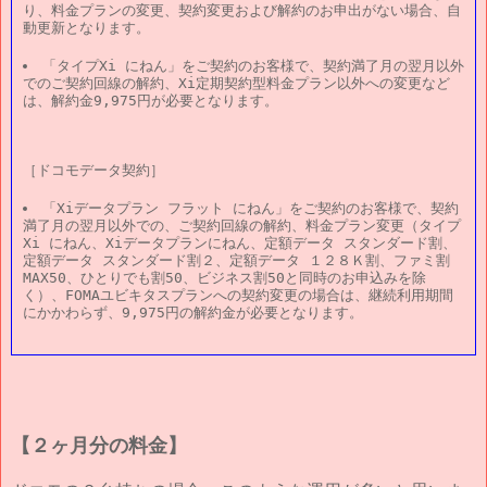
り、料金プランの変更、契約変更および解約のお申出がない場合、自
動更新となります。
「タイプXi にねん」をご契約のお客様で、契約満了月の翌月以外
でのご契約回線の解約、Xi定期契約型料金プラン以外への変更など
は、解約金9,975円が必要となります。
［ドコモデータ契約］
「Xiデータプラン フラット にねん」をご契約のお客様で、契約
満了月の翌月以外での、ご契約回線の解約、料金プラン変更（タイプ
Xi にねん、Xiデータプランにねん、定額データ スタンダード割、
定額データ スタンダード割２、定額データ １２８Ｋ割、ファミ割
MAX50、ひとりでも割50、ビジネス割50と同時のお申込みを除
く）、FOMAユビキタスプランへの契約変更の場合は、継続利用期間
にかかわらず、9,975円の解約金が必要となります。
【２ヶ月分の料金】