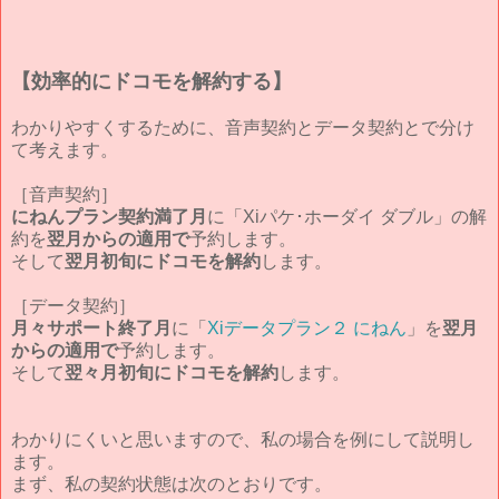
【効率的にドコモを解約する】
わかりやすくするために、音声契約とデータ契約とで分け
て考えます。
［音声契約］
にねんプラン契約満了月
に「Xiパケ･ホーダイ ダブル」の解
約を
翌月からの適用で
予約します。
そして
翌月初旬にドコモを解約
します。
［データ契約］
月々サポート終了月
に「
Xiデータプラン２ にねん
」を
翌月
からの適用で
予約します。
そして
翌々月初旬にドコモを解約
します。
わかりにくいと思いますので、私の場合を例にして説明し
ます。
まず、私の契約状態は次のとおりです。