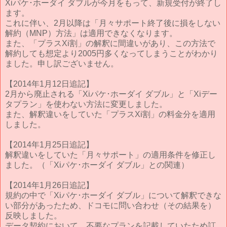
Xiパケ･ホーダイ ダブルが今月をもって、新規受付が終了し
ます。
これに伴い、2月以降は「月々サポート終了後に損をしない
解約（MNP）方法」は適用できなくなります。
また、「プラスXi割」の解釈に間違いがあり、この方法で
解約しても想定より2005円多くなってしまうことがわかり
ました。申し訳ございません。
【2014年1月12日追記】
2月から廃止される「Xiパケ･ホーダイ ダブル」と「Xiデー
タプラン」を使わない方法に変更しました。
また、解釈違いをしていた「プラスXi割」の料金分を適用
しました。
【2014年1月25日追記】
解釈違いをしていた「月々サポート」の適用条件を修正し
ました。（「Xiパケ･ホーダイ ダブル」との関連）
【2014年1月26日追記】
規約の中で「Xiパケ･ホーダイ ダブル」について解釈できな
い部分があったため、ドコモに問い合わせ（その結果を）
反映しました。
データ契約において、不要なプランを記載していたため訂