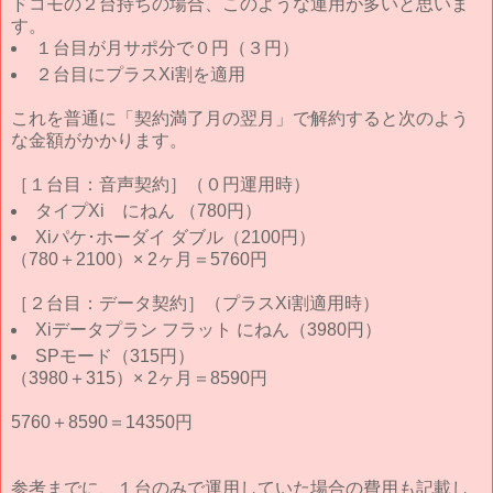
ドコモの２台持ちの場合、このような運用が多いと思いま
す。
１台目が月サポ分で０円（３円）
２台目にプラスXi割を適用
これを普通に「契約満了月の翌月」で解約すると次のよう
な金額がかかります。
［１台目：音声契約］（０円運用時）
タイプXi にねん （780円）
Xiパケ･ホーダイ ダブル（2100円）
（780＋2100）× 2ヶ月＝5760円
［２台目：データ契約］（プラスXi割適用時）
Xiデータプラン フラット にねん（3980円）
SPモード（315円）
（3980＋315）× 2ヶ月＝8590円
5760＋8590＝14350円
参考までに、１台のみで運用していた場合の費用も記載し