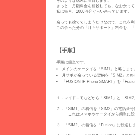
そのような端末に着目します。
きっと、月額料金を相殺しても、なお余って
私は毎月、1000円分ぐらい余っています。
余っても捨ててしまうだけなので、これを利
この余った分の「月々サポート」料金を、「FUS
【手順】
手順は簡単です。
メインのケータイを「SIM1」と略します
月サポが余っている契約を「SIM2」と略
「FUSION IP-Phone SMART」を「Fu
１．マイドコモなどから「SIM1」と「SI
２．「SIM1」の着信を「SIM2」の電話番
→ これはスマホやケータイから簡単に設
３．「SIM2」の着信を「Fusion」に転送