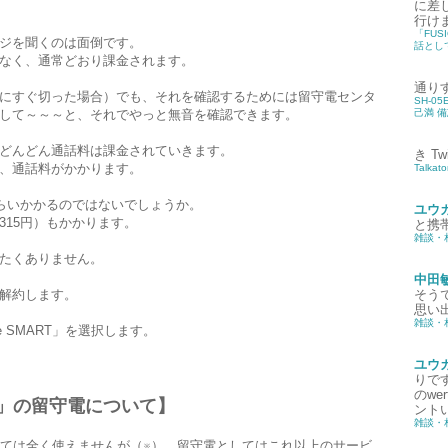
に差
行け
「FUS
ジを聞くのは面倒です。
話として
なく、通常どおり課金されます。
通り
にすぐ切った場合）でも、それを確認するためには留守電センタ
SH-0
して～～～と、それでやっと無音を確認できます。
己満 
どんどん通話料は課金されていきます。
き
T
、通話料がかかります。
Talka
ぐらいかかるのではないでしょうか。
ユウ
315円）もかかります。
と携
雑談・
たくありません。
中田
解約します。
そう
思い出
雑談・
ne SMART」を選択します。
ユウ
りです
のw
MART」の留守電について】
ントい
雑談・
IP電話としては全く使えませんが（※）、留守電としてはこれ以上のサービ