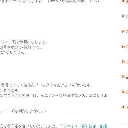
受信できるメールに設定します。（WEB上から設定可能）（※３）
金はファミ割で無料になります。
料金は月サポ分で相殺します。
金はかかりません。
は、番号によって着信をブロックできるアプリを使います。
）されます。
てブロックしておけば、イエデン＋無料留守電システムになりま
、ここでは紹介しません。）
安く留守電を使いたいという人は、「
ファミリー割引指定一般電