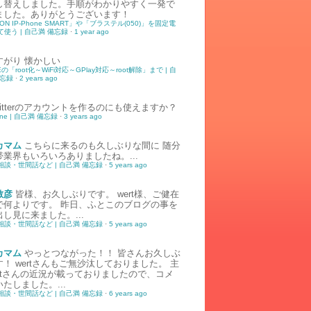
し替えしました。手順がわかりやすく一発で
ました。ありがとうございます！
ION IP-Phone SMART」や「ブラステル(050)」を固定電
使う | 自己満 備忘録
·
1 year ago
すがり
懐かしい
5Eの「root化～WiFi対応～GPlay対応～root解除」まで | 自
備忘録
·
2 years ago
witterのアカウントを作るのにも使えますか？
tone | 自己満 備忘録
·
3 years ago
カマム
こちらに来るのも久しぶりな間に 随分
帯業界もいろいろありましたね。...
相談・世間話など | 自己満 備忘録
·
5 years ago
敏彦
皆様、お久しぶりです。 wert様、ご健在
で何よりです。 昨日、ふとこのブログの事を
し見に来ました。...
相談・世間話など | 自己満 備忘録
·
5 years ago
カマム
やっとつながった！！ 皆さんお久しぶ
！ wertさんもご無沙汰しておりました。 主
ertさんの近況が載っておりましたので、コメ
たしました。...
相談・世間話など | 自己満 備忘録
·
6 years ago