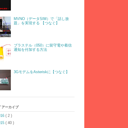
MVNO（データSIM）で「話し放
題」を実現する 【つなぐ】
ブラステル（050）に留守電や着信
通知を付加する方法
3GモデムをAsteriskに【つなぐ】
 アーカイブ
016
( 2 )
015
( 40 )