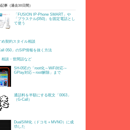
記事（過去30日間）
「FUSION IP-Phone SMART」や
「ブラステル(050)」を固定電話とし
て使う
すめ契約スタイル相談
Call 050」のSIP情報を抜く方法
・相談・世間話など
SH-05Eの「root化～WiFi対応～
GPlay対応～root解除」まで
通話料を半額にする呪文「0063」
（G-Call）
DualSIM化（ドコモ＋MVNO）に成
功した