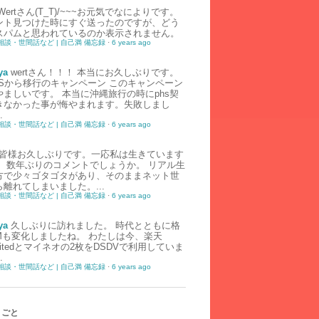
Wertさん(T_T)/~~~お元気でなによりです。
ント見つけた時にすぐ送ったのですが、どう
スパムと思われているのか表示されません。
相談・世間話など | 自己満 備忘録
·
6 years ago
ya
wertさん！！！ 本当にお久しぶりです。
HSから移行のキャンペーン このキャンペーン
やましいです。 本当に沖縄旅行の時にphs契
きなかった事が悔やまれます。失敗しまし
.
相談・世間話など | 自己満 備忘録
·
6 years ago
皆様お久しぶりです。一応私は生きています
） 数年ぶりのコメントでしょうか。 リアル生
方で少々ゴタゴタがあり、そのままネット世
離れてしまいました。...
相談・世間話など | 自己満 備忘録
·
6 years ago
ya
久しぶりに訪れました。 時代とともに格
IMも変化しましたね。 わたしは今、楽天
imitedとマイネオの2枚をDSDVで利用していま
.
相談・世間話など | 自己満 備忘録
·
6 years ago
りごと