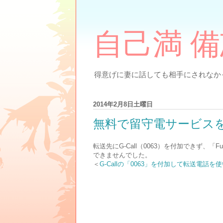
自己満 
得意げに妻に話しても相手にされなかっ
2014年2月8日土曜日
無料で留守電サービス
転送先にG-Call（0063）を付加できず、「Fu
できませんでした。
＜
G-Callの「0063」を付加して転送電話を