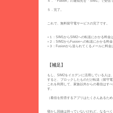
４．「Fusion」の通知先を「SIM1」で
５．完了。
これで、無料留守電サービスの完了です。
※１：SIM1からSIM2への転送にかかる料
※２：SIM2からFusionへの転送にかかる
※３：Fusionから送られてくるメールに料
【補足】
もし、SIM2をイエデンに活用している人
すると、ブロックしたものだけ転送（留守電
これを利用して、家族以外からの着信はすべ
す。
（着信を拒否するアプリはたくさんあるため
寝かし回線は持っていないけれど、なるべく