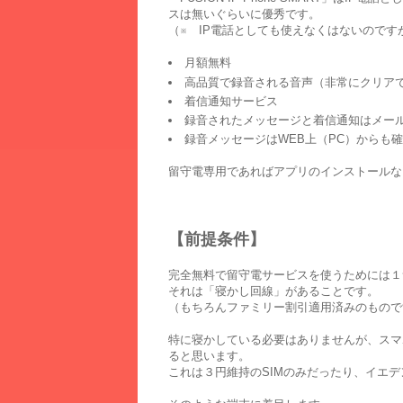
スは無いぐらいに優秀です。
（※ IP電話としても使えなくはないので
月額無料
高品質で録音される音声（非常にクリア
着信通知サービス
録音されたメッセージと着信通知はメー
録音メッセージはWEB上（PC）からも
留守電専用であればアプリのインストールな
【前提条件】
完全無料で留守電サービスを使うためには１
それは「寝かし回線」があることです。
（もちろんファミリー割引適用済みのもので
特に寝かしている必要はありませんが、スマ
ると思います。
これは３円維持のSIMのみだったり、イエ