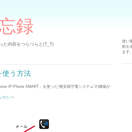
備忘録
使い
た内容をつらつらと(T_T)
術を
ます
を使う方法
sion IP-Phone SMART」を使った“格安留守電システム”の構築が
使いたい
＞