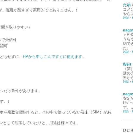
たゆ
コメ
すが、遅延が酷すぎて実用的ではありません。）
やら
雑談・
で聞き取りやすい）
nago
＞P
うら
ルで受信可
約で
確認可
た。..
雑談・
どもせずに、
HPから申しこんですぐに使えます。
Wert
（笑
活の
界から
雑談・
つだけ条件があります。
nago
安S
す。）
Unl
す。..
雑談・
ホを複数台契約すると、その中で使っていない端末（SIM）があ
デンとして活躍していたりと、用途は様々です。
ひと