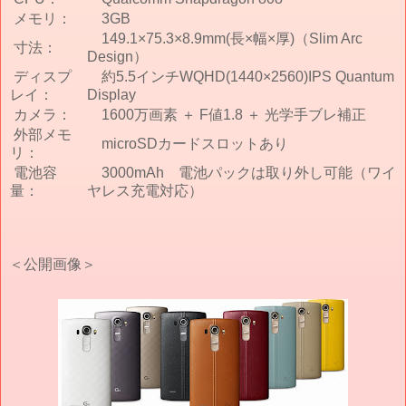
メモリ：
3GB
149.1×75.3×8.9mm(長×幅×厚)（Slim Arc
寸法：
Design）
ディスプ
約5.5インチWQHD(1440×2560)IPS Quantum
レイ：
Display
カメラ：
1600万画素 ＋ F値1.8 ＋ 光学手ブレ補正
外部メモ
microSDカードスロットあり
リ：
電池容
3000mAh 電池パックは取り外し可能（ワイ
量：
ヤレス充電対応）
＜公開画像＞