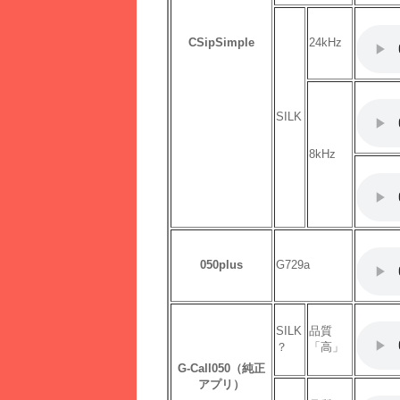
CSipSimple
24kHz
SILK
8kHz
050plus
G729a
SILK
品質
？
「高」
G-Call050（純正
アプリ）