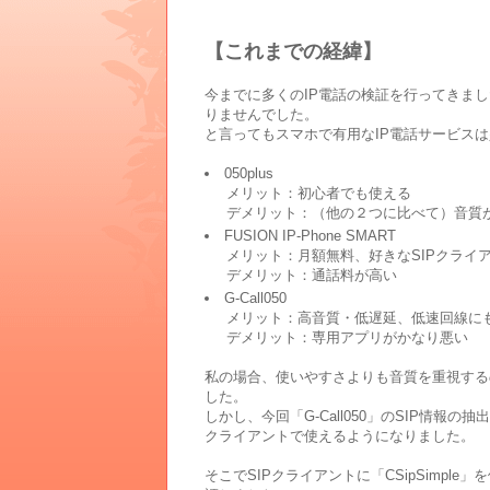
【これまでの経緯】
今までに多くのIP電話の検証を行ってきま
りませんでした。
と言ってもスマホで有用なIP電話サービス
050plus
メリット：初心者でも使える
デメリット：（他の２つに比べて）音質
FUSION IP-Phone SMART
メリット：月額無料、好きなSIPクライ
デメリット：通話料が高い
G-Call050
メリット：高音質・低遅延、低速回線に
デメリット：専用アプリがかなり悪い
私の場合、使いやすさよりも音質を重視するの
した。
しかし、今回「G-Call050」のSIP情報
クライアントで使えるようになりました。
そこでSIPクライアントに「CSipSimple