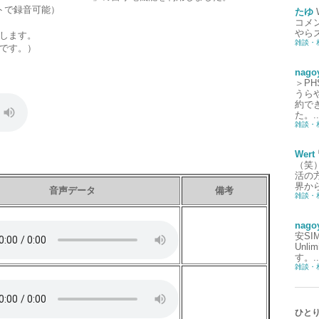
ートで録音可能）
たゆ
コメ
やら
します。
雑談・
です。）
nago
＞P
うら
約で
た。..
雑談・
Wert
（笑
活の
界から
音声データ
備考
雑談・
nago
安S
Unl
す。..
雑談・
ひと