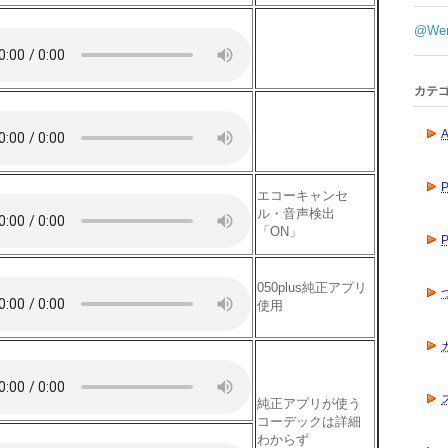
@We
カテ
A
エコーキャンセ
ル・音声検出
「ON」
P
050plus純正アプリ
使用
純正アプリが使う
コーデックは詳細
わからず