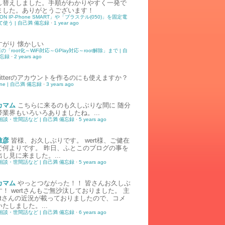
し替えしました。手順がわかりやすく一発で
ました。ありがとうございます！
ION IP-Phone SMART」や「ブラステル(050)」を固定電
使う | 自己満 備忘録
·
1 year ago
すがり
懐かしい
5Eの「root化～WiFi対応～GPlay対応～root解除」まで | 自
備忘録
·
2 years ago
witterのアカウントを作るのにも使えますか？
tone | 自己満 備忘録
·
3 years ago
カマム
こちらに来るのも久しぶりな間に 随分
帯業界もいろいろありましたね。...
相談・世間話など | 自己満 備忘録
·
5 years ago
敏彦
皆様、お久しぶりです。 wert様、ご健在
で何よりです。 昨日、ふとこのブログの事を
し見に来ました。...
相談・世間話など | 自己満 備忘録
·
5 years ago
カマム
やっとつながった！！ 皆さんお久しぶ
！ wertさんもご無沙汰しておりました。 主
ertさんの近況が載っておりましたので、コメ
たしました。...
相談・世間話など | 自己満 備忘録
·
6 years ago