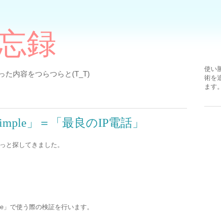
備忘録
使い
た内容をつらつらと(T_T)
術を
ます
pSimple」＝「最良のIP電話」
ずっと探してきました。
imple」で使う際の検証を行います。