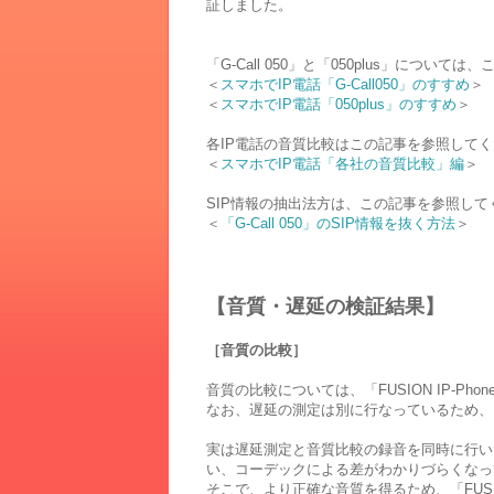
証しました。
「G-Call 050」と「050plus」につい
＜
スマホでIP電話「G-Call050」のすすめ
＞
＜
スマホでIP電話「050plus」のすすめ
＞
各IP電話の音質比較はこの記事を参照して
＜
スマホでIP電話「各社の音質比較」編
＞
SIP情報の抽出法方は、この記事を参照して
＜
「G-Call 050」のSIP情報を抜く方法
＞
【音質・遅延の検証結果】
［音質の比較］
音質の比較については、「FUSION IP-Ph
なお、遅延の測定は別に行なっているため、
実は遅延測定と音質比較の録音を同時に行い
い、コーデックによる差がわかりづらくなっ
そこで、より正確な音質を得るため、「FUSION