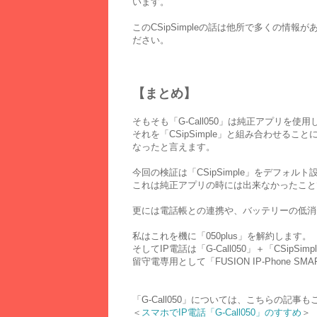
います。
このCSipSimpleの話は他所で多くの情
ださい。
【まとめ】
そもそも「G-Call050」は純正アプリを
それを「CSipSimple」と組み合わせる
なったと言えます。
今回の検証は「CSipSimple」をデフォ
これは純正アプリの時には出来なかったこと
更には電話帳との連携や、バッテリーの低消
私はこれを機に「050plus」を解約します。
そしてIP電話は「G-Call050」＋「CSipSimp
留守電専用として「FUSION IP-Phone 
「G-Call050」については、こちらの記事
＜
スマホでIP電話「G-Call050」のすすめ
＞