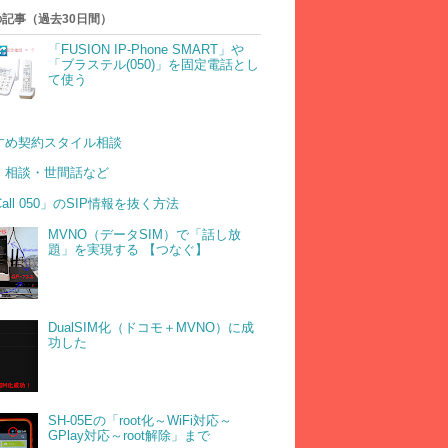
記事（過去30日間）
「FUSION IP-Phone SMART」や
「ブラステル(050)」を固定電話とし
て使う
すめ契約スタイル相談
・相談・世間話など
Call 050」のSIP情報を抜く方法
MVNO（データSIM）で「話し放
題」を実現する 【つなぐ】
DualSIM化（ドコモ＋MVNO）に成
功した
SH-05Eの「root化～WiFi対応～
GPlay対応～root解除」まで