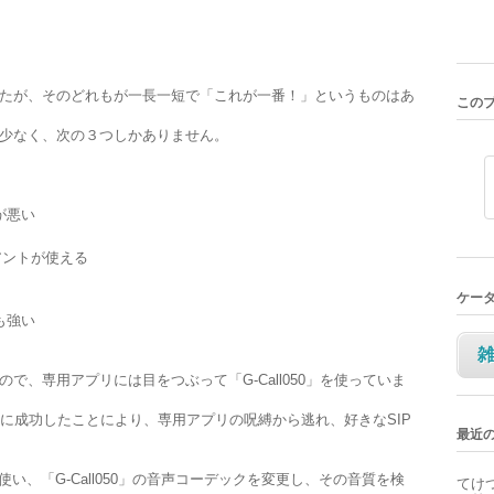
したが、そのどれもが一長一短で「これが一番！」というものはあ
この
は少なく、次の３つしかありません。
が悪い
アントが使える
ケー
も強い
で、専用アプリには目をつぶって「G-Call050」を使っていま
の抽出に成功したことにより、専用アプリの呪縛から逃れ、好きなSIP
最近
」を使い、「G-Call050」の音声コーデックを変更し、その音質を検
てけ