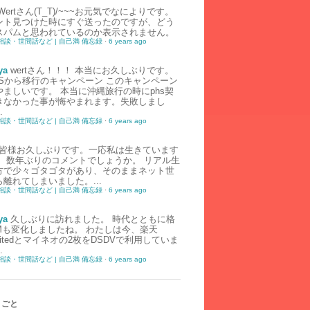
Wertさん(T_T)/~~~お元気でなによりです。
ント見つけた時にすぐ送ったのですが、どう
スパムと思われているのか表示されません。
相談・世間話など | 自己満 備忘録
·
6 years ago
ya
wertさん！！！ 本当にお久しぶりです。
HSから移行のキャンペーン このキャンペーン
やましいです。 本当に沖縄旅行の時にphs契
きなかった事が悔やまれます。失敗しまし
.
相談・世間話など | 自己満 備忘録
·
6 years ago
皆様お久しぶりです。一応私は生きています
） 数年ぶりのコメントでしょうか。 リアル生
方で少々ゴタゴタがあり、そのままネット世
離れてしまいました。...
相談・世間話など | 自己満 備忘録
·
6 years ago
ya
久しぶりに訪れました。 時代とともに格
IMも変化しましたね。 わたしは今、楽天
imitedとマイネオの2枚をDSDVで利用していま
.
相談・世間話など | 自己満 備忘録
·
6 years ago
りごと