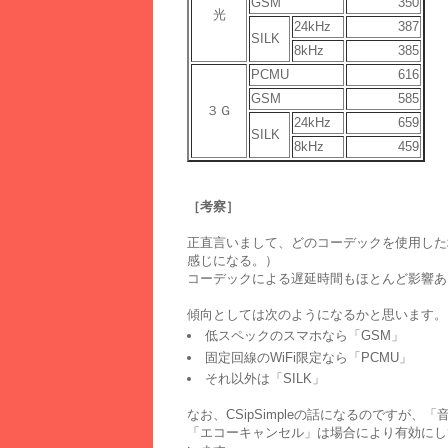
GSM
350
光
24kHz
387
SILK
8kHz
385
PCMU
616
GSM
585
３Ｇ
24kHz
659
SILK
8kHz
459
［考察］
正直言いまして、どのコーデックを使用した
感じになる。）
コーデックによる遅延時間もほとんど影響あ
傾向としては次のようになるかと思います。
低スペックのスマホなら「GSM」
固定回線のWiFi限定なら「PCMU」
それ以外は「SILK」
なお、CSipSimpleの話になるのですが
「エコーキャンセル」は場合により有効にし