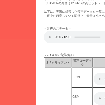
（FUSIONの録音は128kbpsの高ビットレ
以下に、実際に録音した音声データを一覧に
（夜中に録音している関係上、音量は小さめ
＜音声の元データ＞
＜G-Call050音質検証＞
音声コーデッ
SIPクライアント
ク
PCMU
GSM