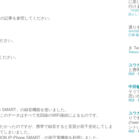
に差
行け
「FUS
話として
ては、この記事を参照してください。
通り
SH-0
己満 
ください。
き
T
Talka
ください。
ユウ
と携
雑談・
中田
そう
思い出
雑談・
one SMART」の録音機能を使いました。
ユウ
このデータはすべて光回線のWiFi接続によるものです。
りです
のw
たかったのですが、携帯で録音すると音質が若干劣化してしま
ントい
雑談・
てしまいました。
 IP-Phone SMART」の留守電機能を利用しました。