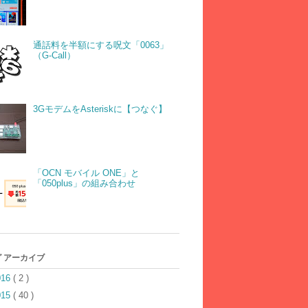
通話料を半額にする呪文「0063」
（G-Call）
3GモデムをAsteriskに【つなぐ】
「OCN モバイル ONE」と
「050plus」の組み合わせ
 アーカイブ
016
( 2 )
015
( 40 )