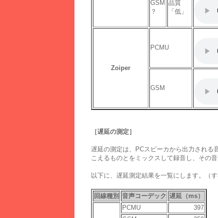
GSM
品質
？
「低」
PCMU
Zoiper
GSM
［遅延の測定］
遅延の測定は、PCスピーカから出力される
こえるものとをミックスして録音し、その音
以下に、遅延測定結果を一覧にします。（すべて「G
回線種別
音声コーデック
遅延（ms）
PCMU
397