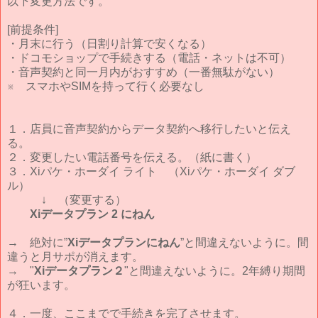
以下変更方法です。
[前提条件]
・月末に行う（日割り計算で安くなる）
・ドコモショップで手続きする（電話・ネットは不可）
・音声契約と同一月内がおすすめ（一番無駄がない）
※ スマホやSIMを持って行く必要なし
１．店員に音声契約からデータ契約へ移行したいと伝え
る。
２．変更したい電話番号を伝える。（紙に書く）
３．Xiパケ・ホーダイ ライト （Xiパケ・ホーダイ ダブ
ル）
↓ （変更する）
Xiデータプラン 2 にねん
→ 絶対に”
Xiデータプランにねん
”と間違えないように。間
違うと月サポが消えます。
→ "
Xiデータプラン２
"と間違えないように。2年縛り期間
が狂います。
４．一度、ここまでで手続きを完了させます。