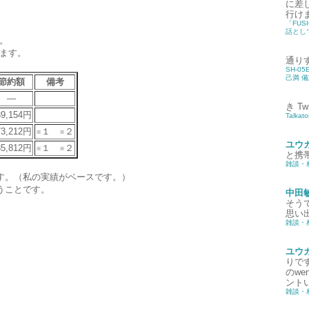
に差
行け
「FUS
話として
。
ます。
通り
SH-0
己満 
節約額
備考
―
き
T
89,154円
Talka
73,212円
※１ ※２
ユウ
85,812円
※１ ※２
と携
雑談・
す。（私の実績がベースです。）
うことです。
中田
そう
思い出
雑談・
ユウ
りです
のw
。
ントい
雑談・