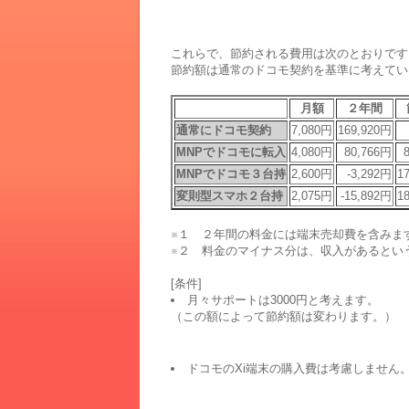
これらで、節約される費用は次のとおりです
節約額は通常のドコモ契約を基準に考えてい
月額
２年間
通常にドコモ契約
7,080円
169,920円
MNPでドコモに転入
4,080円
80,766円
MNPでドコモ３台持
2,600円
-3,292円
1
変則型スマホ２台持
2,075円
-15,892円
1
※１ ２年間の料金には端末売却費を含みま
※２ 料金のマイナス分は、収入があるとい
[条件]
月々サポートは3000円と考えます。
（この額によって節約額は変わります。）
ドコモのXi端末の購入費は考慮しません