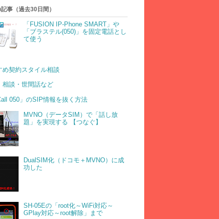
記事（過去30日間）
「FUSION IP-Phone SMART」や
「ブラステル(050)」を固定電話とし
て使う
すめ契約スタイル相談
・相談・世間話など
Call 050」のSIP情報を抜く方法
MVNO（データSIM）で「話し放
題」を実現する 【つなぐ】
DualSIM化（ドコモ＋MVNO）に成
功した
SH-05Eの「root化～WiFi対応～
GPlay対応～root解除」まで