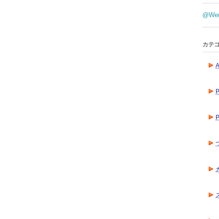
@We
カテ
A
P