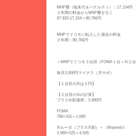
MNP費（端末代＆ペナルティ）：17,154円
２年間の料金からMNP費を引く
97,920-17,154＝80,766円
MNPでドコモに転入した場合の料金
２年間：80,766円
＜MNPでドコモ３台持（FOMA１台＋Xi２
毎月3,000円マイナス（月サポ）
【１台目のXiは０円】
【２台目のXiの計算】
プラスXi割適用：3,980円
FOMA
780+315＝1,095
Xiルータ（プラスXi割）＋（MoperaU）
3,980+525＝4,505