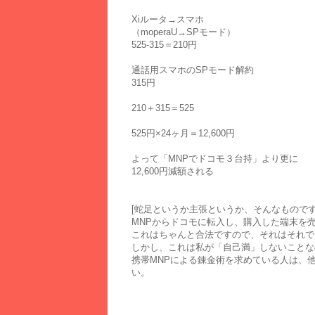
Xiルータ→スマホ
（moperaU→SPモード）
525-315＝210円
通話用スマホのSPモード解約
315円
210＋315＝525
525円×24ヶ月＝12,600円
よって「MNPでドコモ３台持」より更に
12,600円減額される
[蛇足というか主張というか、そんなものです
MNPからドコモに転入し、購入した端末を
これはちゃんと合法ですので、それはそれで
しかし、これは私が「自己満」しないことな
携帯MNPによる錬金術を求めている人は、
い。