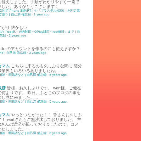
し替えしました。手順がわかりやすく一発で
ました。ありがとうございます！
ION IP-Phone SMART」や「ブラステル(050)」を固定電
使う | 自己満 備忘録
·
1 year ago
すがり
懐かしい
5Eの「root化～WiFi対応～GPlay対応～root解除」まで | 自
備忘録
·
2 years ago
witterのアカウントを作るのにも使えますか？
tone | 自己満 備忘録
·
3 years ago
カマム
こちらに来るのも久しぶりな間に 随分
帯業界もいろいろありましたね。...
相談・世間話など | 自己満 備忘録
·
5 years ago
敏彦
皆様、お久しぶりです。 wert様、ご健在
で何よりです。 昨日、ふとこのブログの事を
し見に来ました。...
相談・世間話など | 自己満 備忘録
·
5 years ago
カマム
やっとつながった！！ 皆さんお久しぶ
！ wertさんもご無沙汰しておりました。 主
ertさんの近況が載っておりましたので、コメ
たしました。...
相談・世間話など | 自己満 備忘録
·
6 years ago