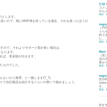
たゆ
コメ
やら
雑談・
のとします。
に高いので、既にMNP弾を持っている場合、それを使ったほうが
nago
＞P
うら
約で
た。..
雑談・
ますので、それよりサポート額が多い場合は、
Wert
になります。
（笑
れば、実金額が出せます。
活の
界から
たものでした。
雑談・
nago
ないから無理」と一蹴します(T_T)
安S
りで自社製品を紹介するぐらいの勢いで挑みましょう。
Unl
す。..
雑談・
ひと