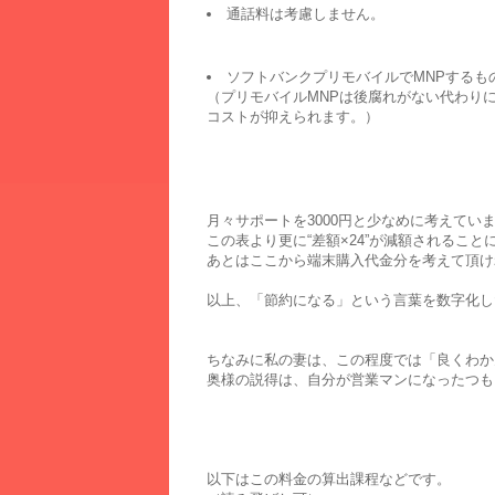
通話料は考慮しません。
ソフトバンクプリモバイルでMNPするも
（プリモバイルMNPは後腐れがない代わり
コストが抑えられます。）
月々サポートを3000円と少なめに考えてい
この表より更に“差額×24”が減額されること
あとはここから端末購入代金分を考えて頂け
以上、「節約になる」という言葉を数字化し
ちなみに私の妻は、この程度では「良くわかん
奥様の説得は、自分が営業マンになったつも
以下はこの料金の算出課程などです。