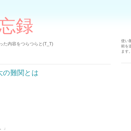
備忘録
使い
た内容をつらつらと(T_T)
術を
ます
大の難関とは
。」