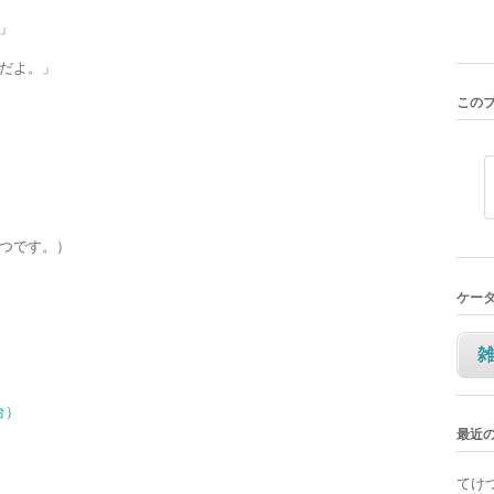
」
だよ。」
この
つです。）
ケー
台）
最近
てけ