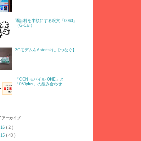
通話料を半額にする呪文「0063」
（G-Call）
3GモデムをAsteriskに【つなぐ】
「OCN モバイル ONE」と
「050plus」の組み合わせ
 アーカイブ
016
( 2 )
015
( 40 )