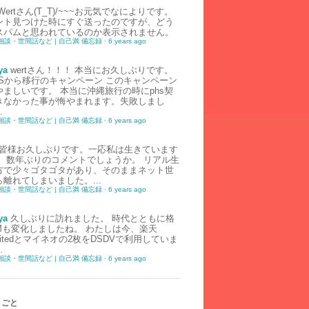
Wertさん(T_T)/~~~お元気でなによりです。
ント見つけた時にすぐ送ったのですが、どう
スパムと思われているのか表示されません。
相談・世間話など | 自己満 備忘録
·
6 years ago
ya
wertさん！！！ 本当にお久しぶりです。
HSから移行のキャンペーン このキャンペーン
やましいです。 本当に沖縄旅行の時にphs契
きなかった事が悔やまれます。失敗しまし
.
相談・世間話など | 自己満 備忘録
·
6 years ago
皆様お久しぶりです。一応私は生きています
） 数年ぶりのコメントでしょうか。 リアル生
方で少々ゴタゴタがあり、そのままネット世
離れてしまいました。...
相談・世間話など | 自己満 備忘録
·
6 years ago
ya
久しぶりに訪れました。 時代とともに格
IMも変化しましたね。 わたしは今、楽天
imitedとマイネオの2枚をDSDVで利用していま
.
相談・世間話など | 自己満 備忘録
·
6 years ago
りごと