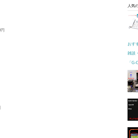
人気の
0円
おす
雑談
「G-
】