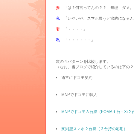
妻
「は？何言ってんの？？ 無理、ダメ。
私
「いやいや、スマホ買うと節約になるん
妻
「・・・・」
私
「・・・・・・」
次の４パターンを比較します。
（なお、当ブログで紹介しているのは下の２
通常にドコモ契約
MNPでドコモに転入
MNPでドコモ３台持（FOMA１台＋Xi２
変則型スマホ２台持（３台持の応用）