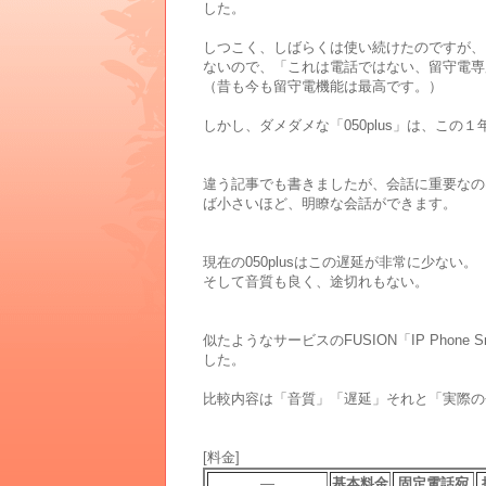
した。
しつこく、しばらくは使い続けたのですが、
ないので、「これは電話ではない、留守電専
（昔も今も留守電機能は最高です。）
しかし、ダメダメな「050plus」は、こ
違う記事でも書きましたが、会話に重要なの
ば小さいほど、明瞭な会話ができます。
現在の050plusはこの遅延が非常に少ない。
そして音質も良く、途切れもない。
似たようなサービスのFUSION「IP Pho
した。
比較内容は「音質」「遅延」それと「実際の
[料金]
―
基本料金
固定電話宛