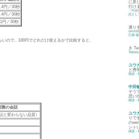
に差
行け
8.4円／30秒
「FUS
8.4円／30秒
話として
21円／30秒
通り
SH-0
己満 
らいので、100円でどれだけ使えるかで比較すると、
き
T
Talka
ユウ
と携
雑談・
中田
そう
思い出
雑談・
実際の会話
ユウ
話と変わらない品質）
りです
のw
ントい
雑談・