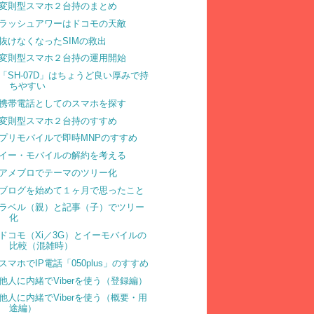
変則型スマホ２台持のまとめ
ラッシュアワーはドコモの天敵
抜けなくなったSIMの救出
変則型スマホ２台持の運用開始
「SH-07D」はちょうど良い厚みで持
ちやすい
携帯電話としてのスマホを探す
変則型スマホ２台持のすすめ
プリモバイルで即時MNPのすすめ
イー・モバイルの解約を考える
アメブロでテーマのツリー化
ブログを始めて１ヶ月で思ったこと
ラベル（親）と記事（子）でツリー
化
ドコモ（Xi／3G）とイーモバイルの
比較（混雑時）
スマホでIP電話「050plus」のすすめ
他人に内緒でViberを使う（登録編）
他人に内緒でViberを使う（概要・用
途編）