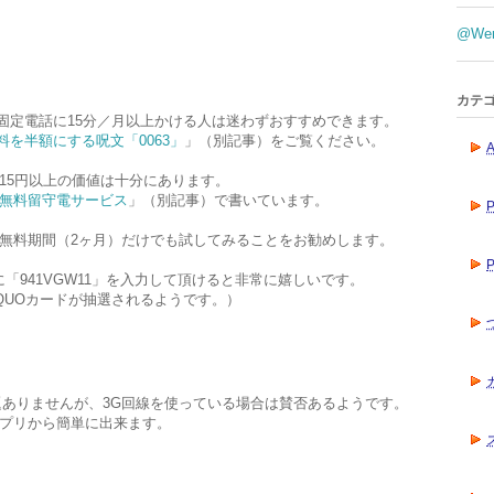
。
@We
カテ
て、固定電話に15分／月以上かける人は迷わずおすすめできます。
料を半額にする呪文「0063」
」（別記事）をご覧ください。
A
、315円以上の価値は十分にあります。
無料留守電サービス
」（別記事）で書いています。
無料期間（2ヶ月）だけでも試してみることをお勧めします。
P
欄に「941VGW11」を入力して頂けると非常に嬉しいです。
QUOカードが抽選されるようです。）
全く問題ありませんが、3G回線を使っている場合は賛否あるようです。
プリから簡単に出来ます。