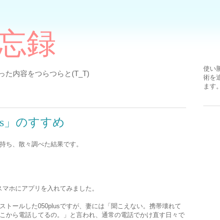
備忘録
使い
た内容をつらつらと(T_T)
術を
ます
lus」のすすめ
を持ち、散々調べた結果です。
、スマホにアプリを入れてみました。
トールした050plusですが、妻には「聞こえない。携帯壊れて
こから電話してるの。」と言われ、通常の電話でかけ直す日々で