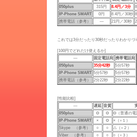
050plus
315円
8.4円／3分
IP-Phone SMART
0円
8.4円／30秒
携帯電話（参考）
―
21円／30秒
これでは3分だったり30秒だったりわかりづ
[100円でどれだけ使えるか]
―
固定電話宛
携帯電話宛
050plus
35分42秒
5分57秒
IP-Phone SMART
5分57秒
5分57秒
携帯電話（参考）
2分22秒
2分22秒
[性能比較]
―
遅延
音質
050plus
◎
◎
◎（普通の電
IP-Phone SMART
×
◎
×（※１）
Skype （参考）
○
○
△（※２）
Viber （参考）
○
○
○（※３）