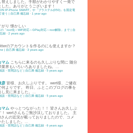
し替えしました。手順がわかりやすく一発で
ました。ありがとうございます！
ION IP-Phone SMART」や「ブラステル(050)」を固定電
使う | 自己満 備忘録
·
1 year ago
すがり
懐かしい
5Eの「root化～WiFi対応～GPlay対応～root解除」まで | 自
備忘録
·
2 years ago
witterのアカウントを作るのにも使えますか？
tone | 自己満 備忘録
·
3 years ago
カマム
こちらに来るのも久しぶりな間に 随分
帯業界もいろいろありましたね。...
相談・世間話など | 自己満 備忘録
·
5 years ago
敏彦
皆様、お久しぶりです。 wert様、ご健在
で何よりです。 昨日、ふとこのブログの事を
し見に来ました。...
相談・世間話など | 自己満 備忘録
·
5 years ago
カマム
やっとつながった！！ 皆さんお久しぶ
！ wertさんもご無沙汰しておりました。 主
ertさんの近況が載っておりましたので、コメ
たしました。...
相談・世間話など | 自己満 備忘録
·
6 years ago