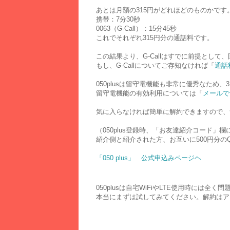
あとは月額の315円がどれほどのものかです
携帯：7分30秒
0063（G-Call）：15分45秒
これでそれぞれ315円分の通話料です。
この結果より、G-Callはすでに前提とし
もし、G-Callについてご存知なければ「
通話
050plusは留守電機能も非常に優秀なため
留守電機能の有効利用については「
メールで
気に入らなければ簡単に解約できますので、
（050plus登録時、「お友達紹介コード」
紹介側と紹介された方、お互いに500円分の
「050 plus」 公式申込みページヘ
050plusは自宅WiFiやLTE使用時には
本当にまずは試してみてください。解約はア