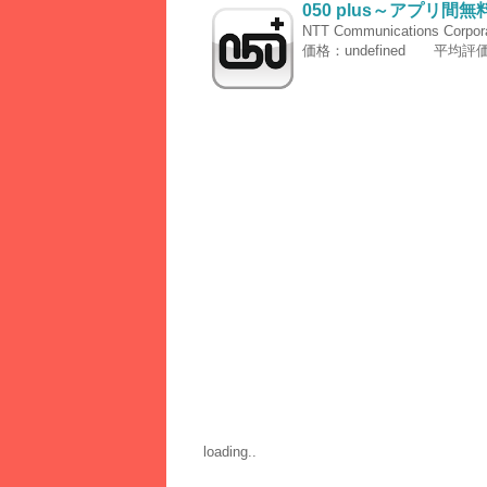
050 plus～アプリ
NTT Communications Corpora
価格：undefined 平均評価：
loading..