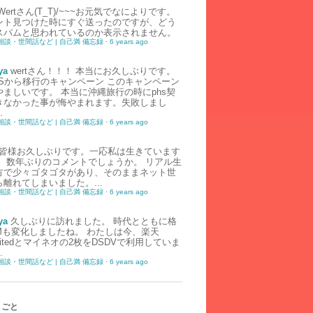
Wertさん(T_T)/~~~お元気でなによりです。
ント見つけた時にすぐ送ったのですが、どう
スパムと思われているのか表示されません。
相談・世間話など | 自己満 備忘録
·
6 years ago
ya
wertさん！！！ 本当にお久しぶりです。
HSから移行のキャンペーン このキャンペーン
やましいです。 本当に沖縄旅行の時にphs契
きなかった事が悔やまれます。失敗しまし
.
相談・世間話など | 自己満 備忘録
·
6 years ago
皆様お久しぶりです。一応私は生きています
） 数年ぶりのコメントでしょうか。 リアル生
方で少々ゴタゴタがあり、そのままネット世
離れてしまいました。...
相談・世間話など | 自己満 備忘録
·
6 years ago
ya
久しぶりに訪れました。 時代とともに格
IMも変化しましたね。 わたしは今、楽天
imitedとマイネオの2枚をDSDVで利用していま
.
相談・世間話など | 自己満 備忘録
·
6 years ago
りごと