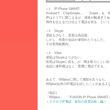
※１ IP-Phone SMART
Androidで「CSipSimple」、「Zoiper」を
声はクリアに聞こえるが、遅延が酷過ぎて会
用件を伝えるだけ伝えて電話を切る、という
※２ Skype
遅延も少なく、音質は高品質。
しかし、何度か会話が途切れたりもした。
十分実用範囲内。
※３ Viber
遅延はSkypeより少ない。
音質はSkypeに劣る。が、聞き取りにくい
会話に違和感はなく、普通に電話できる。
あえて、050plusに関して感想を言うな
050plus以外のIP電話を試したことがあ
［追記］
「050plus」、「FUSION IP-Phone S
＜
スマホでIP電話「各社の音質比較」編
＞