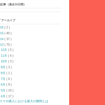
記事（過去30日間）
 アーカイブ
016
( 2 )
015
( 40 )
014
( 37 )
013
( 70 )
►
12月
( 5 )
►
11月
( 4 )
►
10月
( 3 )
►
9月
( 3 )
►
8月
( 1 )
►
7月
( 6 )
►
6月
( 9 )
►
5月
( 10 )
▼
4月
( 17 )
スマホ購入における最大の難関とは