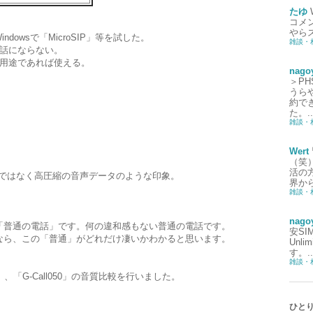
たゆ
コメ
やら
、Windowsで「MicroSIP」等を試した。
雑談・
話にならない。
用途であれば使える。
nago
＞P
うら
約で
た。..
雑談・
Wert
（笑
活の
音ではなく高圧縮の音声データのような印象。
界から
雑談・
nago
ら、「普通の電話」です。何の違和感もない普通の電話です。
安S
る人なら、この「普通」がどれだけ凄いかわかると思います。
Unl
す。..
雑談・
MART」、「G-Call050」の音質比較を行いました。
ひと